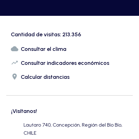
Cantidad de visitas: 213.356
cloud
Consultar el clima
trending_up
Consultar indicadores económicos
place
Calcular distancias
¡Visítanos!
Lautaro 740, Concepción, Región del Bío Bío,
CHILE